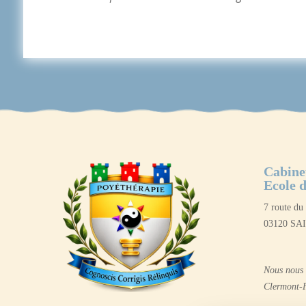
Cabine
Ecole d
7 route d
03120 S
Nous nous 
Clermont-