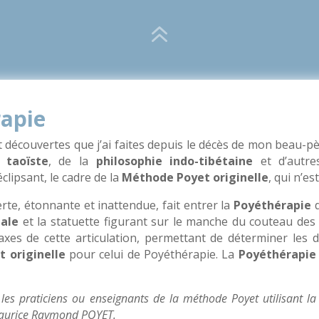
6
rapie
 découvertes que j’ai faites depuis le décès de mon beau-pèr
 taoïste
, de la
philosophie indo-tibétaine
et d’autres
éclipsant, le cadre de la
Méthode Poyet originelle
, qui n’e
te, étonnante et inattendue, fait entrer la
Poyéthérapie
d
dale
et la statuette figurant sur le manche du couteau de
 axes de cette articulation, permettant de déterminer le
 originelle
pour celui de Poyéthérapie. La
Poyéthérapie
les praticiens ou enseignants de la méthode Poyet utilisant la
 Maurice Raymond POYET.