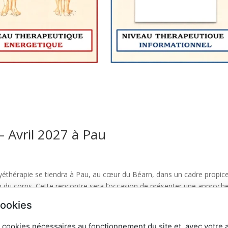
 Avril 2027 à Pau
yéthérapie se tiendra à Pau, au cœur du Béarn, dans un cadre propic
n du corps. Cette rencontre sera l’occasion de présenter une approch
cookies
 cookies nécessaires au fonctionnement du site et, avec votre 