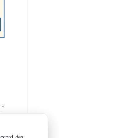
e à
e
accord, des